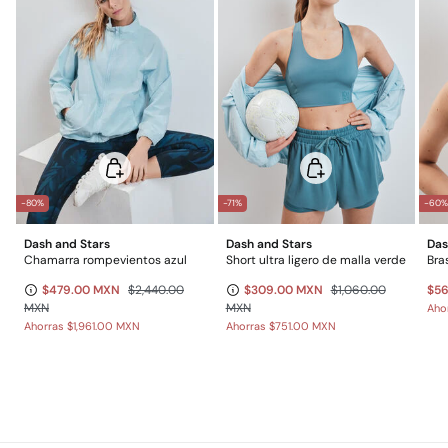
-80%
-71%
-60
Dash and Stars
Dash and Stars
Das
Chamarra rompevientos azul
Short ultra ligero de malla verde
$479.00 MXN
$2,440.00
$309.00 MXN
$1,060.00
$5
MXN
MXN
Aho
Ahorras
$1,961.00 MXN
Ahorras
$751.00 MXN