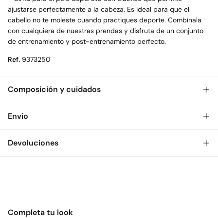
ajustarse perfectamente a la cabeza. Es ideal para que el
cabello no te moleste cuando practiques deporte. Combínala
con cualquiera de nuestras prendas y disfruta de un conjunto
de entrenamiento y post-entrenamiento perfecto.
Ref.
9373250
Composición y cuidados
Composición
Envío
70%
poliamida
,
30%
elastano
Gratis
Envío a tienda: 2-5 días.
Devoluciones
Cuidados
* Toda la República Mexicana.
No lavar
Dispones de
30 días
para realizar tu devolución a través de
Estándar
cualquiera de los siguientes métodos:
No secar en secadora
$ 55
CDMX y Área Metropolitana: 1-2 días.
Gratis
Devolución en tienda física
Gratis en pedidos superiores a $699
No planchar
Completa tu look
$ 55
Otros estados de la República Mexicana: 2-5 días