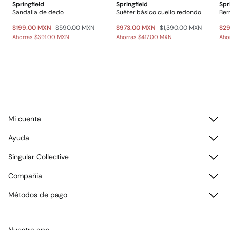
Springfield
Springfield
Spr
Sandalia de dedo
Suéter básico cuello redondo
Ber
$199.00 MXN
$590.00 MXN
$973.00 MXN
$1,390.00 MXN
$2
Ahorras
$391.00 MXN
Ahorras
$417.00 MXN
Aho
Mi cuenta
Iniciar sesión
Ayuda
Registrarme
Atención al cliente
Singular Collective
Direcciones de envío
Preguntas frecuentes
Historial de pedidos
Descúbrelo
Compañia
Envío
¡Únete!
Cambios, devoluciones y desistimiento
¿Quiénes somos?
Métodos de pago
Promociones vigentes
Prensa
Tarjeta regalo online
Trabaja con nosotros
Concursos y sorteos
Tiendas
Nuestra app