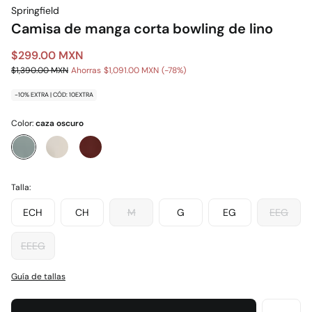
Springfield
Camisa de manga corta bowling de lino
$299.00 MXN
$1,390.00 MXN
Ahorras
$1,091.00 MXN
78
-10% EXTRA | CÓD: 10EXTRA
Color:
caza oscuro
Talla:
ECH
CH
M
G
EG
EEG
EEEG
Guía de tallas