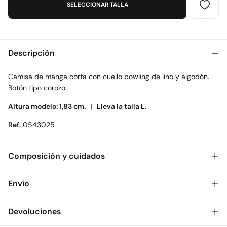
SELECCIONAR TALLA
Descripción
Camisa de manga corta con cuello bowling de lino y algodón.
Botón tipo corozo.
Altura modelo: 1,83 cm. |
Lleva la talla L.
Ref.
0543025
Composición y cuidados
Composición
Envío
70%
algodón
,
30%
lino
Gratis
Envío a tienda: 2-5 días.
Devoluciones
Cuidados
* Toda la República Mexicana.