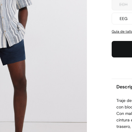
ECH
EEG
Guía de tall
Descri
Traje d
con bloq
Con mall
cintura 
trasero,