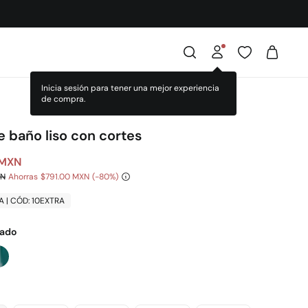
Inicia sesión para tener una mejor experiencia
de compra.
e baño liso con cortes
 MXN
XN
Ahorras
$791.00 MXN
80
A | CÓD: 10EXTRA
lado