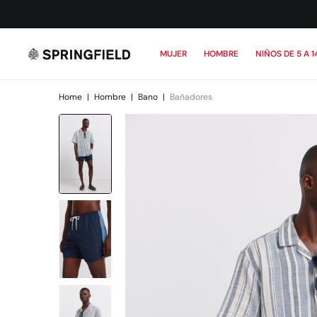
MUJER
HOMBRE
NIÑOS DE 5 A 1
Home
|
Hombre
|
Bano
|
Bañadores