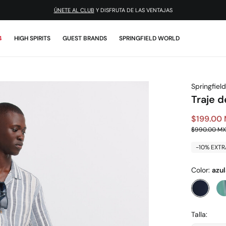
ÚNETE AL CLUB
Y DISFRUTA DE LAS VENTAJAS
4
HIGH SPIRITS
GUEST BRANDS
SPRINGFIELD WORLD
Springfield
Traje d
$199.00
$990.00 M
-10% EXTR
Color:
azu
Talla: